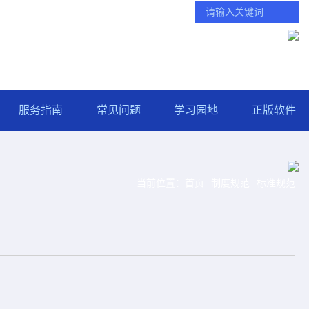
学校主页
智慧门户
统一服务热线：(025) 84890123 转 0
服务指南
常见问题
学习园地
正版软件
当前位置：
首页
制度规范
标准规范