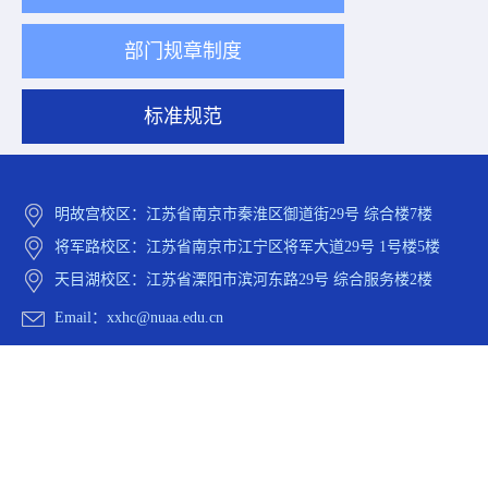
部门规章制度
标准规范
明故宫校区：江苏省南京市秦淮区御道街29号 综合楼7楼
将军路校区：江苏省南京市江宁区将军大道29号 1号楼5楼
天目湖校区：江苏省溧阳市滨河东路29号 综合服务楼2楼
Email：xxhc@nuaa.edu.cn