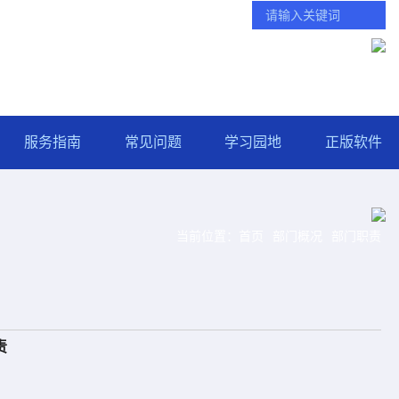
学校主页
智慧门户
统一服务热线：(025) 84890123 转 0
服务指南
常见问题
学习园地
正版软件
当前位置：
首页
部门概况
部门职责
责