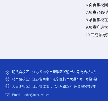
6.
负责学校网
7.
负责
SM
信
8.
承担学校在
9.
负责推进大
10.
完成领导
明故宫校区：江苏省南京市秦淮区御道街29号 综合楼7楼
将军路校区：江苏省南京市江宁区将军大道29号 1号楼5楼
天目湖校区：江苏省溧阳市滨河东路29号 综合服务楼2楼
Email：xxhc@nuaa.edu.cn