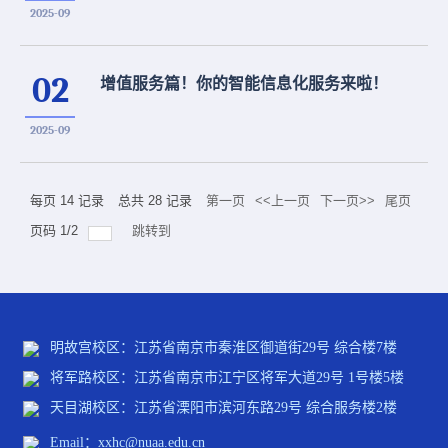
2025-09
02
增值服务篇！你的智能信息化服务来啦！
2025-09
每页
14
记录
总共
28
记录
第一页
<<上一页
下一页>>
尾页
页码
1
/
2
跳转到
明故宫校区：江苏省南京市秦淮区御道街29号 综合楼7楼
将军路校区：江苏省南京市江宁区将军大道29号 1号楼5楼
天目湖校区：江苏省溧阳市滨河东路29号 综合服务楼2楼
Email：xxhc@nuaa.edu.cn